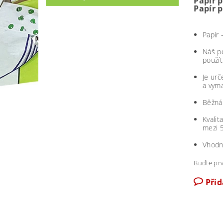
Papír p
Papír p
Papír 
Náš pe
použít
Je ur
a vym
Běžná 
Kvalit
mezi 5
Vhodný
Buďte prv
Při