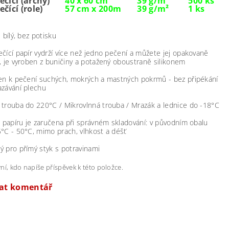
ečící (archy)
40 x 60 cm
39 g/m²
500 ks
ečící (role)
57 cm x 200m
39 g/m²
1 ks
- bílý, bez potisku
čící papír vydrží více než jedno pečení a můžete jej opakovaně
, je vyroben z buničiny a potažený oboustraně silikonem
čen k pečení suchých, mokrých a mastných pokrmů - bez připékání
azávání plechu
trouba do 220°C / Mikrovlnná trouba / Mrazák a lednice do -18°C
a papíru je zaručena při správném skladování: v původním obalu
°C - 50°C, mimo prach, vlhkost a déšť
 pro přímý styk s potravinami
ní, kdo napíše příspěvek k této položce.
dat komentář