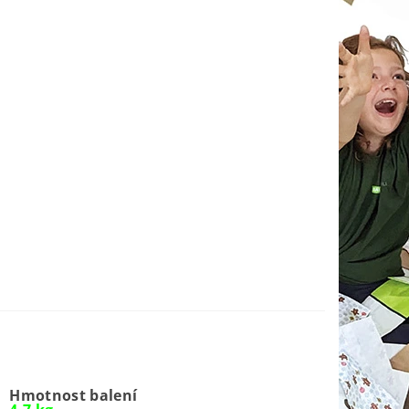
00 Kč
duktu
Zvolte variantu
e
Papírové obaly pro restaurace
Tisk
Dotaz
Hmotnost balení