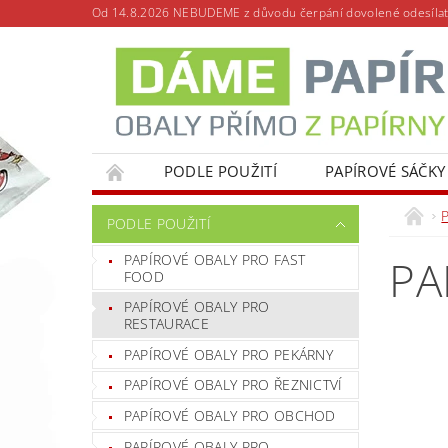
Od 14.8.2026 NEBUDEME z důvodu čerpání dovolené odesílat
PODLE POUŽITÍ
PAPÍROVÉ SÁČKY
P
PODLE POUŽITÍ
PAPÍROVÉ OBALY PRO FAST
PA
FOOD
PAPÍROVÉ OBALY PRO
RESTAURACE
Tip
PAPÍROVÉ OBALY PRO PEKÁRNY
PAPÍROVÉ OBALY PRO ŘEZNICTVÍ
PAPÍROVÉ OBALY PRO OBCHOD
PAPÍROVÉ OBALY PRO