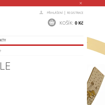
|
PŘIHLÁŠENÍ
REGISTRACE
KOŠÍK:
0 Kč
KTY
e
OLE
ost
Zvolte variantu
y
ena
–
od 495,87 Kč
bez DPH