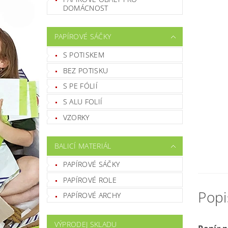
DOMÁCNOST
PAPÍROVÉ SÁČKY
S POTISKEM
BEZ POTISKU
S PE FÓLIÍ
S ALU FOLIÍ
VZORKY
BALICÍ MATERIÁL
PAPÍROVÉ SÁČKY
PAPÍROVÉ ROLE
PAPÍROVÉ ARCHY
VÝPRODEJ SKLADU