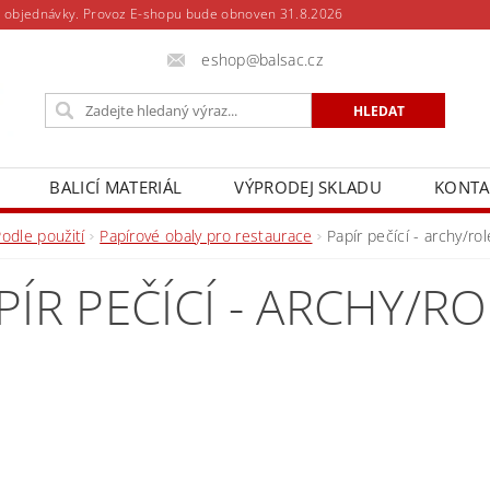
 objednávky. Provoz E-shopu bude obnoven 31.8.2026
eshop@balsac.cz
BALICÍ MATERIÁL
VÝPRODEJ SKLADU
KONTA
odle použití
Papírové obaly pro restaurace
Papír pečící - archy/rol
PÍR PEČÍCÍ - ARCHY/R
Dostupn
Rozměr
Měrná c
Cena