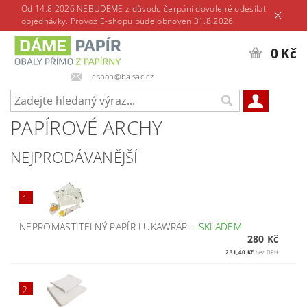
Od 14.8.2026 NEBUDEME z důvodu čerpání dovolené odesílat
objednávky. Provoz E-shopu bude obnoven 31.8.2026
0 Kč
eshop@balsac.cz
PAPÍROVÉ ARCHY
NEJPRODÁVANĚJŠÍ
1.
NEPROMASTITELNÝ PAPÍR LUKAWRAP
–
SKLADEM
280 Kč
231,40 Kč
bez DPH
2.