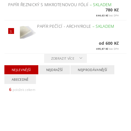
PAPÍR ŘEZNICKÝ S MIKROTENOVOU FÓLIÍ
–
SKLADEM
780 Kč
644,63 Kč
bez DPH
PAPÍR PEČÍCÍ - ARCHY/ROLE
–
SKLADEM
3.
od 600 Kč
495,87 Kč
bez DPH
ZOBRAZIT VÍCE
NEJLEVNĚJŠÍ
NEJDRAŽŠÍ
NEJPRODÁVANĚJŠÍ
ABECEDNĚ
6
položek celkem
Tip