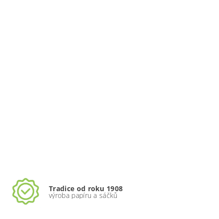
PAPÍR ŘEZNICKÝ S MIKROTENOVOU FÓLIÍ
644,63 Kč bez DPH
DETAIL
780 Kč
62,40 Kč / 1 kg
Tradice od roku 1908
výroba papíru a sáčků