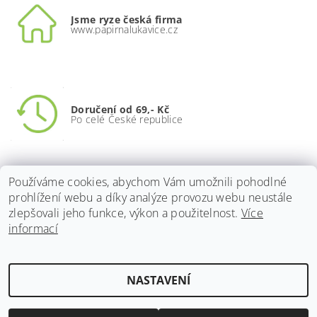
Jsme ryze česká firma
www.papirnalukavice.cz
Doručení od 69,- Kč
Po celé České republice
Používáme cookies, abychom Vám umožnili pohodlné
prohlížení webu a díky analýze provozu webu neustále
Zásilky až do 50 kg
Na adresu / poštu / balíkovny
zlepšovali jeho funkce, výkon a použitelnost.
Více
informací
NASTAVENÍ
2026 ©
DAME papír
, všechna práva vyhrazena