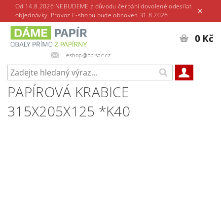
Od 14.8.2026 NEBUDEME z důvodu čerpání dovolené odesílat
objednávky. Provoz E-shopu bude obnoven 31.8.2026
0 Kč
eshop@balsac.cz
PAPÍROVÁ KRABICE
315X205X125 *K40
Výprodej