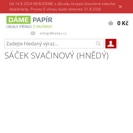
Od 14.8.2026 NEBUDEME z důvodu čerpání dovolené odesílat
objednávky. Provoz E-shopu bude obnoven 31.8.2026
0 Kč
eshop@balsac.cz
SÁČEK SVAČINOVÝ (HNĚDÝ)