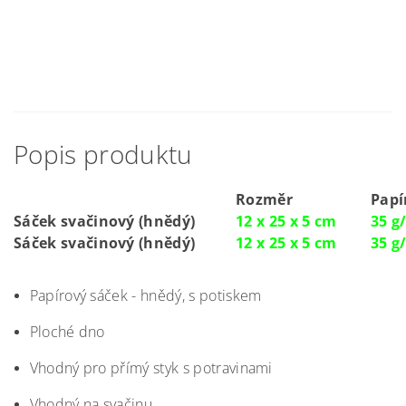
Papírové sáčky a obaly podle
Kategorie
použití
Dotaz
Rozměr
Papí
Sáček svačinový (hnědý)
12 x 25 x 5 cm
35 g
Sáček svačinový (hnědý)
12 x 25 x 5 cm
35 g
Papírový sáček - hnědý, s potiskem
Ploché dno
Vhodný pro přímý styk s potravinami
Vhodný na svačinu