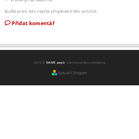
Buďte první, kdo napíše příspěvek k této položce.
Přidat komentář
2026 ©
DAME papír
, všechna práva vyhrazena
Vytvořil Shoptet