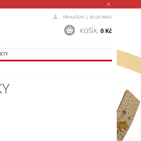
|
PŘIHLÁŠENÍ
REGISTRACE
KOŠÍK:
0 Kč
KTY
KY
ost
Neprodejné online
ena
1 Kč / 1 ks
0,83 Kč bez DPH