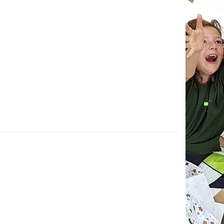
duktu
100
e
Papírové sáčky
byla vyprodána...
Tisk
Dotaz