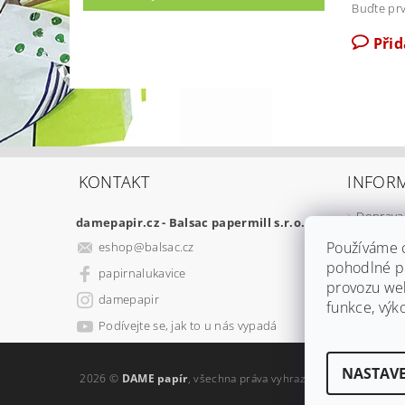
Buďte prv
Při
KONTAKT
INFOR
Doprava 
damepapir.cz - Balsac papermill s.r.o.
Obchodn
Používáme 
eshop
@
balsac.cz
Podmínk
pohodlné pr
papirnalukavice
Reklamač
provozu web
damepapir
funkce, výk
Podívejte se, jak to u nás vypadá
NASTAVE
2026 ©
DAME papír
, všechna práva vyhrazena