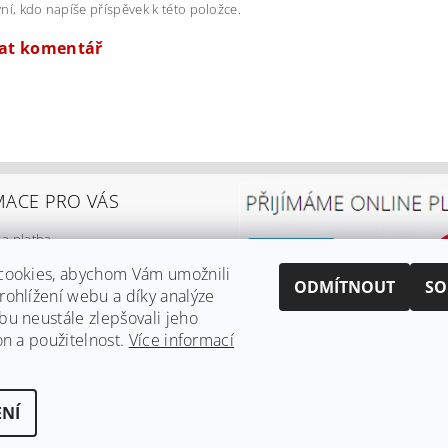
ní, kdo napíše příspěvek k této položce.
dat komentář
MACE PRO VÁS
a platba
í podmínky
cookies, abychom Vám umožnili
y ochrany osobních údajů
ODMÍTNOUT
SO
ohlížení webu a díky analýze
ní řád
u neustále zlepšovali jeho
on a použitelnost.
Více informací
NÍ