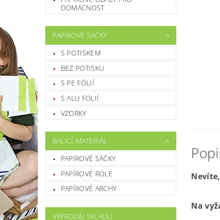
DOMÁCNOST
PAPÍROVÉ SÁČKY
S POTISKEM
BEZ POTISKU
S PE FÓLIÍ
S ALU FOLIÍ
VZORKY
BALICÍ MATERIÁL
PAPÍROVÉ SÁČKY
PAPÍROVÉ ROLE
Nevíte
PAPÍROVÉ ARCHY
Na vyž
VÝPRODEJ SKLADU