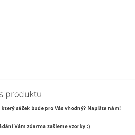
Kód pro
Kategori
Položka 
, který sáček bude pro Vás vhodný? Napište nám!
ádání Vám zdarma zašleme vzorky :)