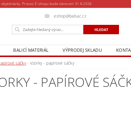
 objednávky. Provoz E-shopu bude obnoven 31.8.2026
eshop@balsac.cz
BALICÍ MATERIÁL
VÝPRODEJ SKLADU
KONTA
Papírové sáčky
Vzorky - papírové sáčky
ORKY - PAPÍROVÉ SÁČ
Dostupn
Měrná c
Cena
1 Kč